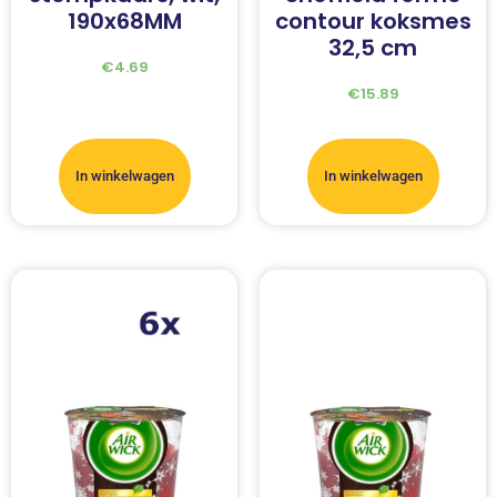
190x68MM
contour koksmes
32,5 cm
€
4.69
€
15.89
In winkelwagen
In winkelwagen