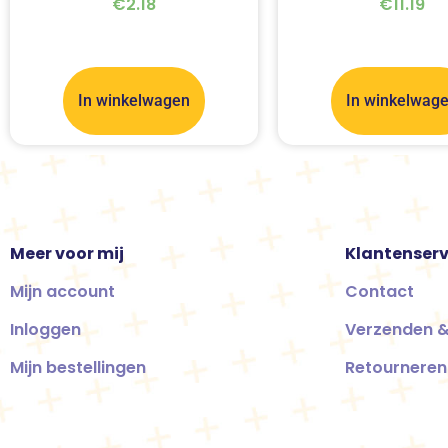
€
2.18
€
11.19
In winkelwagen
In winkelwag
Meer voor mij
Klantenserv
Mijn account
Contact
Inloggen
Verzenden &
Mijn bestellingen
Retourneren