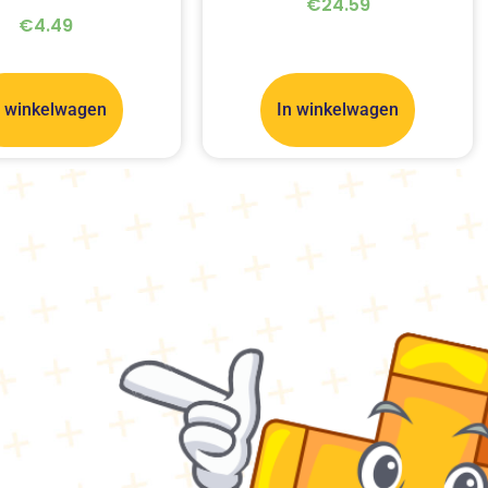
€
24.59
€
4.49
n winkelwagen
In winkelwagen