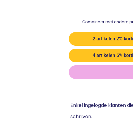
Combineer met andere pro
2 artikelen 2% kort
4 artikelen 6% kort
Enkel ingelogde klanten d
schrijven.