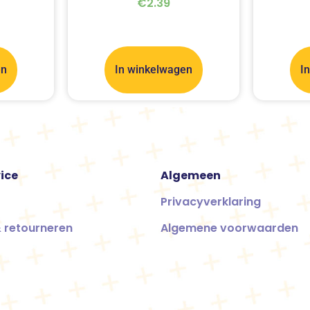
€
2.39
en
In winkelwagen
I
ice
Algemeen
Privacyverklaring
 retourneren
Algemene voorwaarden