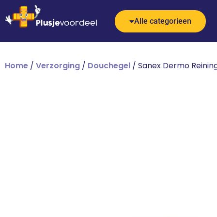
Alle categorieen
Home
/
Verzorging
/
Douchegel
/ Sanex Dermo Reining