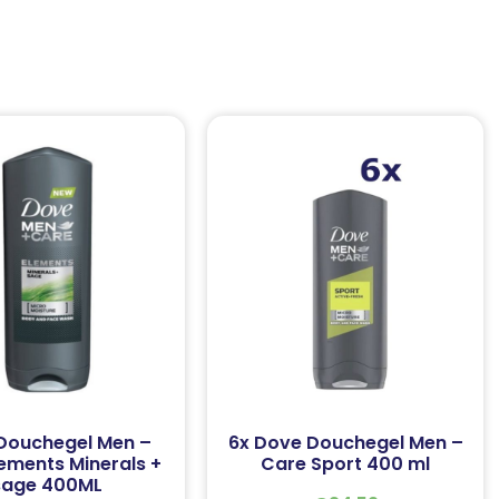
Douchegel Men –
6x Dove Douchegel Men –
ements Minerals +
Care Sport 400 ml
sage 400ML