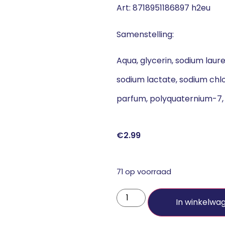
Art: 8718951186897 h2eu
Samenstelling:
Aqua, glycerin, sodium laur
sodium lactate, sodium chlor
parfum, polyquaternium-7, s
€
2.99
71 op voorraad
In winkelwa