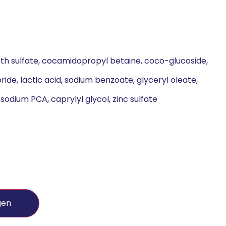
eth sulfate, cocamidopropyl betaine, coco-glucoside,
ide, lactic acid, sodium benzoate, glyceryl oleate,
odium PCA, caprylyl glycol, zinc sulfate
gen