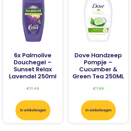
6x Palmolive
Dove Handzeep
Douchegel –
Pompje –
Sunset Relax
Cucumber &
Lavendel 250ml
Green Tea 250ML
€
11.49
€
1.99
In winkelwagen
In winkelwagen