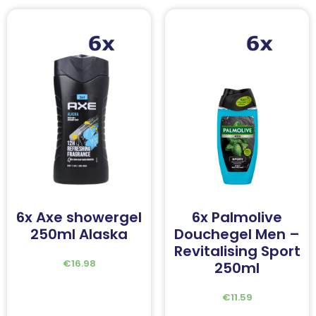
6x Axe showergel
6x Palmolive
250ml Alaska
Douchegel Men –
Revitalising Sport
€
16.98
250ml
€
11.59