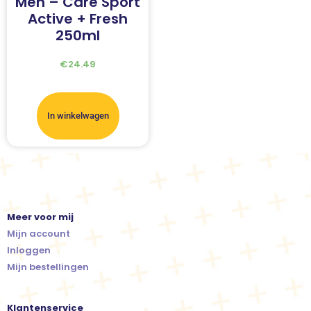
Men – Care Sport
Active + Fresh
250ml
€
24.49
In winkelwagen
Meer voor mij
Mijn account
Inloggen
Mijn bestellingen
Klantenservice