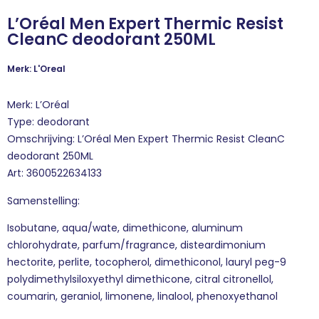
L’Oréal Men Expert Thermic Resist
CleanC deodorant 250ML
Merk: L'Oreal
Merk: L’Oréal
Type: deodorant
Omschrijving: L’Oréal Men Expert Thermic Resist CleanC
deodorant 250ML
Art: 3600522634133
Samenstelling:
Isobutane, aqua/wate, dimethicone, aluminum
chlorohydrate, parfum/fragrance, disteardimonium
hectorite, perlite, tocopherol, dimethiconol, lauryl peg-9
polydimethylsiloxyethyl dimethicone, citral citronellol,
coumarin, geraniol, limonene, linalool, phenoxyethanol