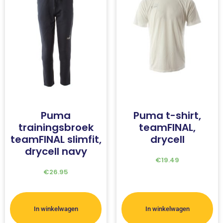
Puma
Puma t-shirt,
trainingsbroek
teamFINAL,
teamFINAL slimfit,
drycell
drycell navy
€
19.49
€
26.95
In winkelwagen
In winkelwagen