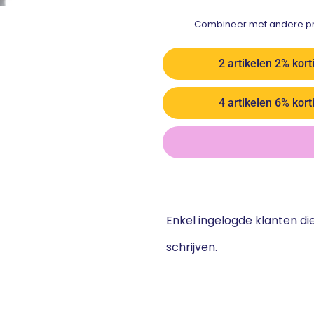
Combineer met andere pro
2 artikelen 2% kort
4 artikelen 6% kort
Enkel ingelogde klanten d
schrijven.