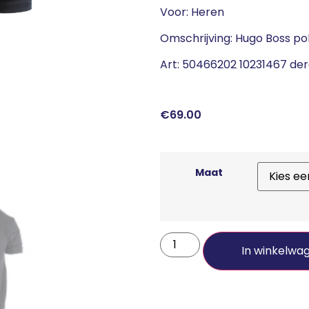
Voor: Heren
Omschrijving: Hugo Boss polo
Art: 50466202 10231467 de
€
69.00
Maat
In winkelwa