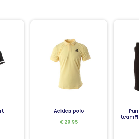
rt
Adidas polo
Pum
teamFIN
€
29.95