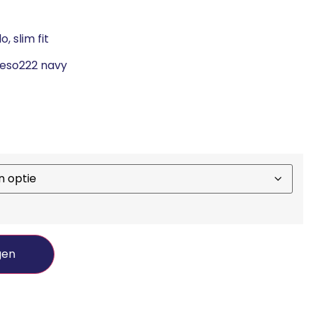
, slim fit
reso222 navy
gen