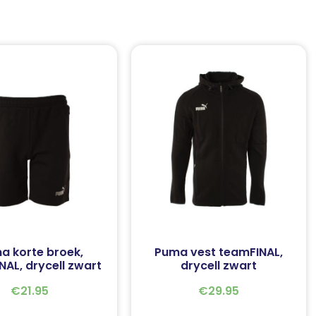
a korte broek,
Puma vest teamFINAL,
AL, drycell zwart
drycell zwart
€
21.95
€
29.95