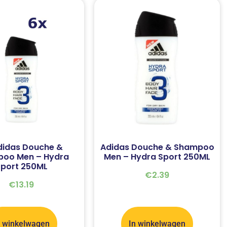
didas Douche &
Adidas Douche & Shampoo
oo Men – Hydra
Men – Hydra Sport 250ML
port 250ML
€
2.39
€
13.19
n winkelwagen
In winkelwagen