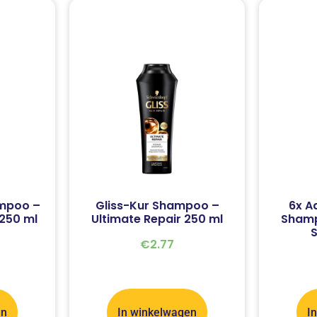
ampoo –
Gliss-Kur Shampoo –
6x A
 250 ml
Ultimate Repair 250 ml
Shamp
S
€
2.77
en
In winkelwagen
I