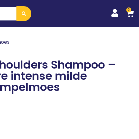
0
moes
Shoulders Shampoo –
e intense milde
pompelmoes