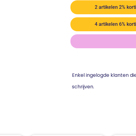
2 artikelen 2% kort
4 artikelen 6% kort
Enkel ingelogde klanten d
schrijven.