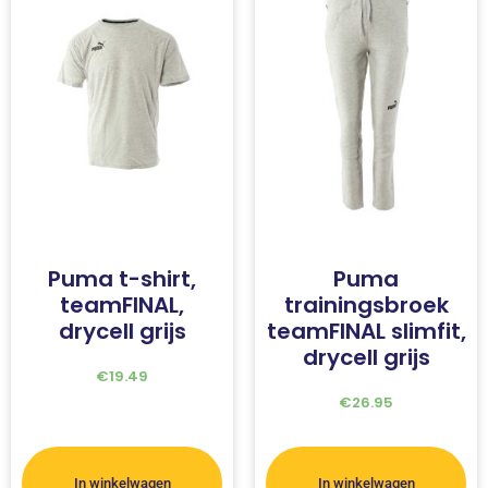
Puma t-shirt,
Puma
teamFINAL,
trainingsbroek
drycell grijs
teamFINAL slimfit,
drycell grijs
€
19.49
€
26.95
In winkelwagen
In winkelwagen