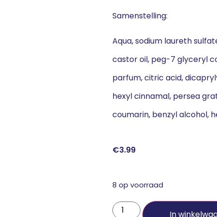
Samenstelling:
Aqua, sodium laureth sulfat
castor oil, peg-7 glyceryl
parfum, citric acid, dicapryl
hexyl cinnamal, persea grat
coumarin, benzyl alcohol, h
€
3.99
8 op voorraad
In winkelwa