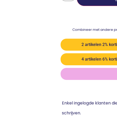
Combineer met andere pro
2 artikelen 2% kort
4 artikelen 6% kort
Enkel ingelogde klanten d
schrijven.