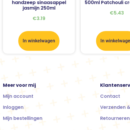
handzeep sinaasappel
500ml Patchouli c
jasmijn 250ml
€
5.43
€
3.19
In winkelwagen
In winkelwag
Meer voor mij
Klantenserv
Mijn account
Contact
Inloggen
Verzenden &
Mijn bestellingen
Retourneren