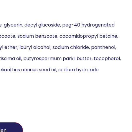
e, glycerin, decyl glucoside, peg-40 hydrogenated
 cocoate, sodium benzoate, cocamidopropyl betaine,
yl ether, lauryl alcohol, sodium chloride, panthenol,
issima oil, butyrospermum parkii butter, tocopherol,
elianthus annuus seed oil, sodium hydroxide
gen