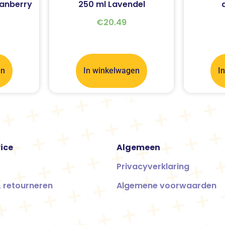
ranberry
250 ml Lavendel
€
20.49
en
In winkelwagen
I
ice
Algemeen
Privacyverklaring
 retourneren
Algemene voorwaarden