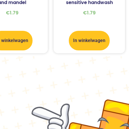
and mandel
sensitive handwash
€
1.79
€
1.79
n winkelwagen
In winkelwagen