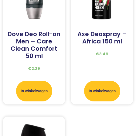
Dove Deo Roll-on
Axe Deospray –
Men – Care
Africa 150 ml
Clean Comfort
€
3.49
50 ml
€
2.29
In winkelwagen
In winkelwagen