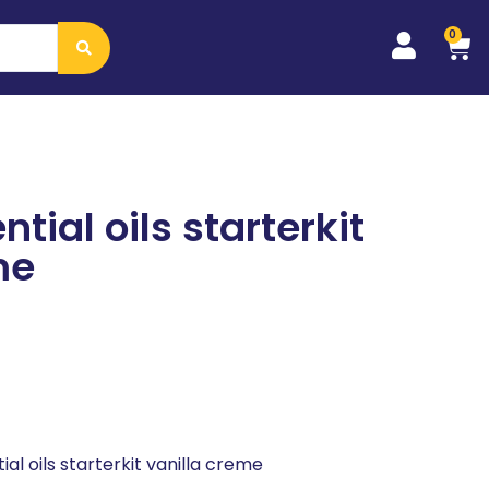
0
ntial oils starterkit
me
ial oils starterkit vanilla creme