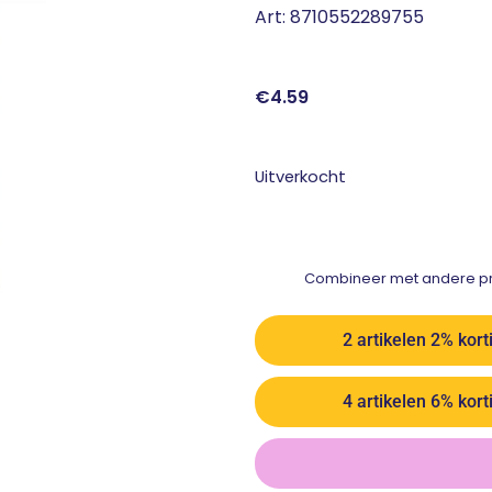
Art: 8710552289755
€
4.59
Uitverkocht
Combineer met andere pro
2 artikelen 2% kort
4 artikelen 6% kort