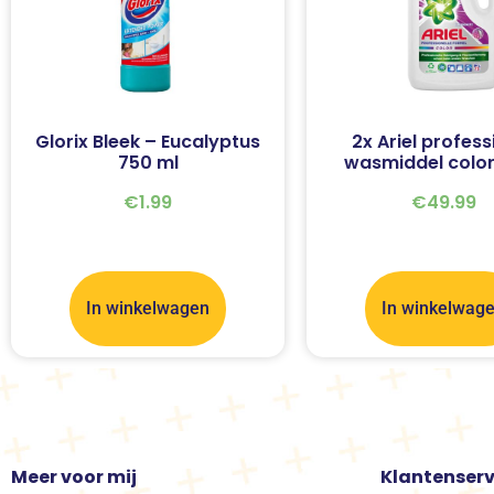
Glorix Bleek – Eucalyptus
2x Ariel profess
750 ml
wasmiddel color
€
1.99
€
49.99
In winkelwagen
In winkelwag
Meer voor mij
Klantenserv