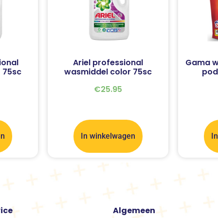
ional
Ariel professional
Gama w
 75sc
wasmiddel color 75sc
pod
€
25.95
en
In winkelwagen
I
ice
Algemeen