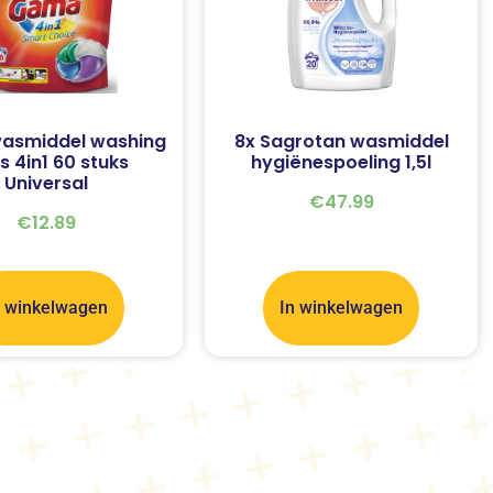
asmiddel washing
8x Sagrotan wasmiddel
s 4in1 60 stuks
hygiënespoeling 1,5l
Universal
€
47.99
€
12.89
n winkelwagen
In winkelwagen