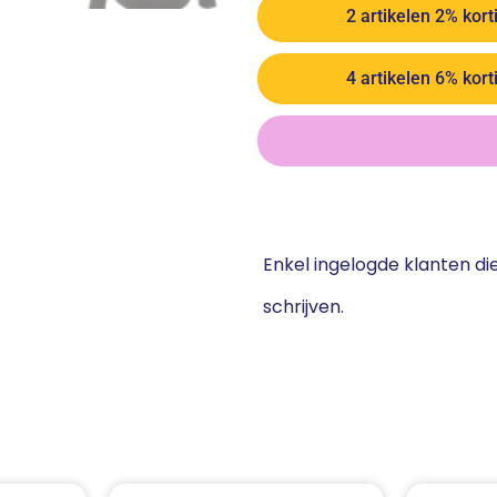
2 artikelen 2% kort
4 artikelen 6% kort
Enkel ingelogde klanten d
schrijven.