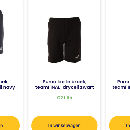
oek,
Puma korte broek,
Puma
ll navy
teamFINAL, drycell zwart
teamFIN
€
21.95
en
In winkelwagen
I