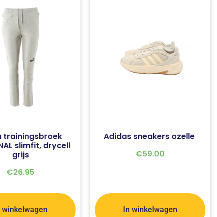
 trainingsbroek
Adidas sneakers ozelle
AL slimfit, drycell
€
59.00
grijs
€
26.95
n winkelwagen
In winkelwagen