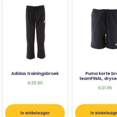
Adidas trainingsbroek
Puma korte br
teamFINAL, dryce
€
25.90
€
21.95
In winkelwagen
In winkelwag