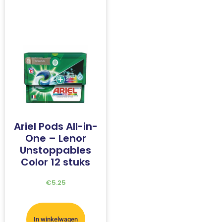
Ariel Pods All-in-
One – Lenor
Unstoppables
Color 12 stuks
€
5.25
In winkelwagen