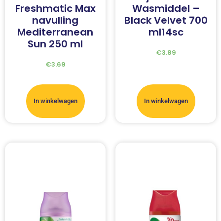
Freshmatic Max
Wasmiddel –
navulling
Black Velvet 700
Mediterranean
ml14sc
Sun 250 ml
€
3.89
€
3.69
In winkelwagen
In winkelwagen