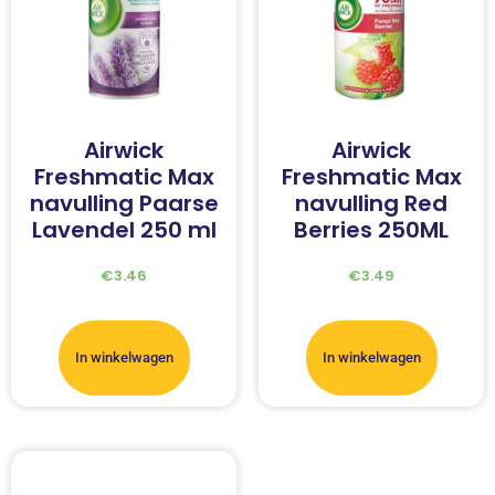
Airwick
Airwick
Freshmatic Max
Freshmatic Max
navulling Paarse
navulling Red
Lavendel 250 ml
Berries 250ML
€
3.46
€
3.49
In winkelwagen
In winkelwagen