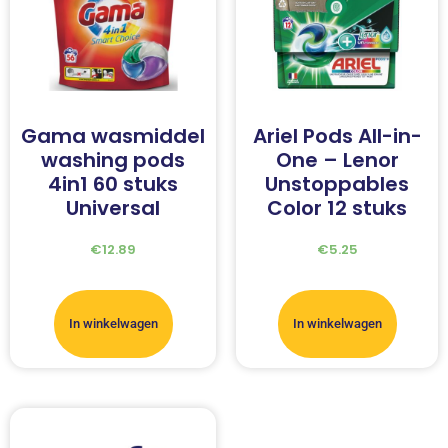
Gama wasmiddel
Ariel Pods All-in-
washing pods
One – Lenor
4in1 60 stuks
Unstoppables
Universal
Color 12 stuks
€
12.89
€
5.25
In winkelwagen
In winkelwagen