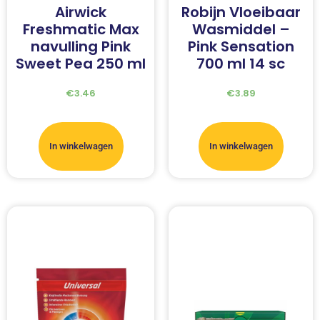
Airwick
Robijn Vloeibaar
Freshmatic Max
Wasmiddel –
navulling Pink
Pink Sensation
Sweet Pea 250 ml
700 ml 14 sc
€
3.46
€
3.89
In winkelwagen
In winkelwagen