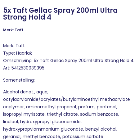
5x Taft Gellac Spray 200ml Ultra
Strong Hold 4
Merk: Taft
Merk: Taft
Type: Haarlak
Omschrijving: 5x Taft Gellac Spray 200ml Ultra Strong Hold 4
Art: 5412530939395
Samenstelling:
Alcohol denat., aqua,
octylacrylamide/acrylates/butylaminoethyl methacrylate
coplymer, aminomethyl propanol, parfum, pantenol,
isopropyl myristate, triethyl citrate, sodium benzoate,
linalool, hydroxypropyl gluconamide,
hydroxypropylammonium gluconate, benzyl alcohol,
geraniol, methyl benzoate, potassium sorbate