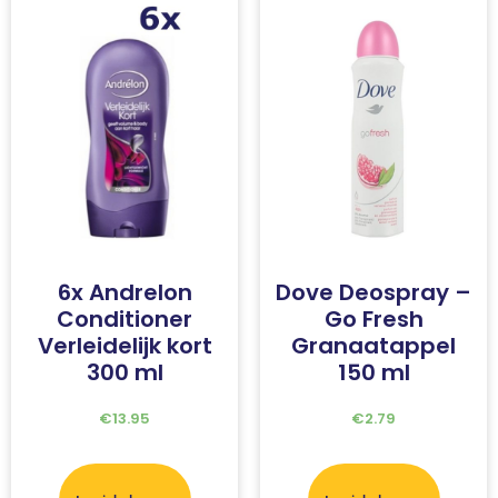
6x Andrelon
Dove Deospray –
Conditioner
Go Fresh
Verleidelijk kort
Granaatappel
300 ml
150 ml
€
13.95
€
2.79