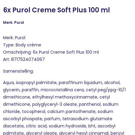
6x Purol Creme Soft Plus 100 ml
Merk: Purol
Merk: Purol
Type: Body crème
Omschrijving: 6x Purol Creme Soft Plus 100 ml
Art: 8717524074067
Samenstelling:
Aqua, isopropyl palmitate, paraffinum liquidum, alcohol,
glycerin, paraffin, microcristallina cera, cetyl peg/ppg-10/1
dimethicone, ethylhexyl methoxycinnamate, cetyl
dimethicone, polyglyceryl-3 oleate, panthenol, sodium
chloride, tocopherol, calcium pantothenate, sodium
ascorbyl phospate, parfum, tetrasodium glutamate
diacetate, citric acid, sodium hydroxide, bht, ascorbyl
palmitate, glyceryl oleate, glyceryl hexyl cinnamal, benzyl