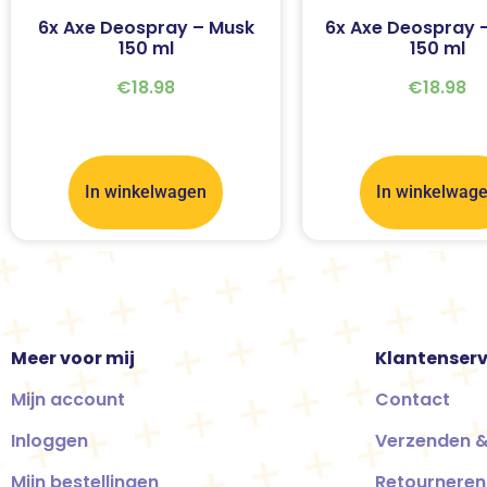
6x Axe Deospray – Musk
6x Axe Deospray –
150 ml
150 ml
€
18.98
€
18.98
In winkelwagen
In winkelwag
Meer voor mij
Klantenserv
Mijn account
Contact
Inloggen
Verzenden &
Mijn bestellingen
Retourneren