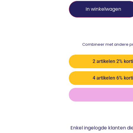
In winkelwagen
Combineer met andere pro
2 artikelen 2% kort
4 artikelen 6% kort
Enkel ingelogde klanten d