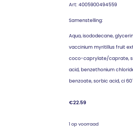
Art: 4005900494559
Samenstelling:
Aqua, isododecane, glycerin,
vaccinium myritillus fruit e
coco-caprylate/caprate, sod
acid, benzethonium chlorid
benzoate, sorbic acid, ci 60
€
22.59
1 op voorraad