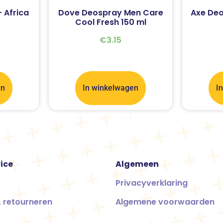
 Africa
Dove Deospray Men Care
Axe Deo
Cool Fresh 150 ml
€
3.15
en
In winkelwagen
I
ice
Algemeen
Privacyverklaring
 retourneren
Algemene voorwaarden