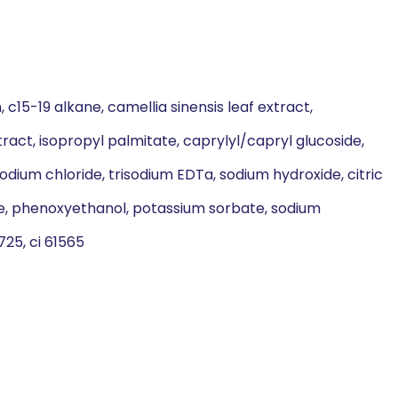
 c15-19 alkane, camellia sinensis leaf extract,
xtract, isopropyl palmitate, caprylyl/capryl glucoside,
ium chloride, trisodium EDTa, sodium hydroxide, citric
e, phenoxyethanol, potassium sorbate, sodium
725, ci 61565