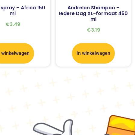
spray – Africa 150
Andrelon Shampoo –
ml
Iedere Dag XL-formaat 450
ml
€
3.49
€
3.19
n winkelwagen
In winkelwagen