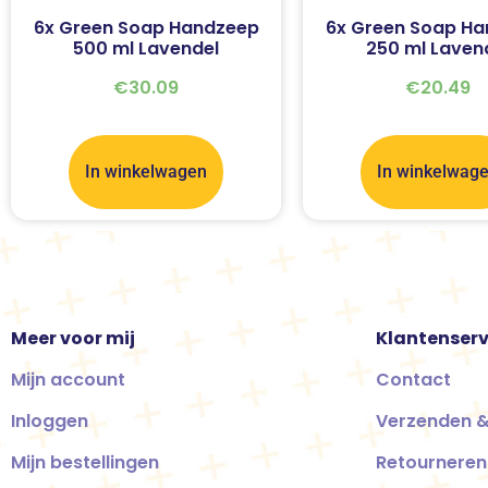
6x Green Soap Handzeep
6x Green Soap H
500 ml Lavendel
250 ml Laven
€
30.09
€
20.49
In winkelwagen
In winkelwag
Meer voor mij
Klantenserv
Mijn account
Contact
Inloggen
Verzenden &
Mijn bestellingen
Retourneren