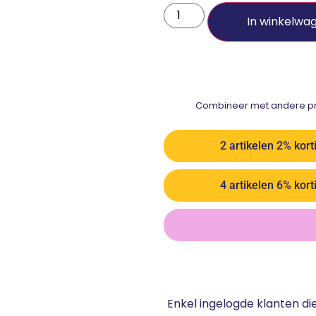
In winkelwa
Combineer met andere pro
2 artikelen 2% kort
4 artikelen 6% kort
Enkel ingelogde klanten d