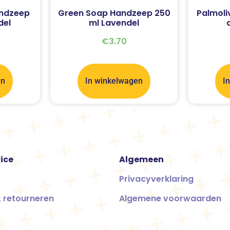
andzeep
Green Soap Handzeep 250
Palmoli
del
ml Lavendel
€
3.70
en
In winkelwagen
I
ice
Algemeen
Privacyverklaring
 retourneren
Algemene voorwaarden