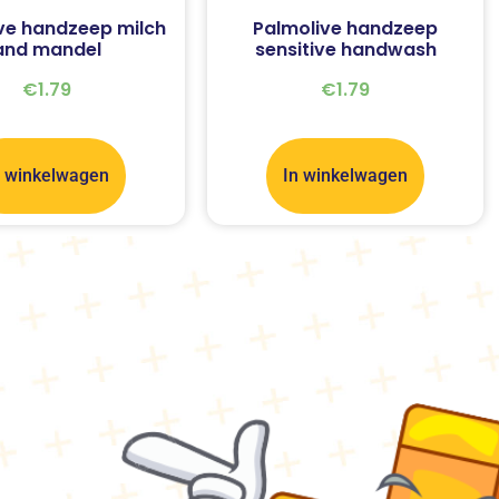
ve handzeep milch
Palmolive handzeep
and mandel
sensitive handwash
€
1.79
€
1.79
n winkelwagen
In winkelwagen