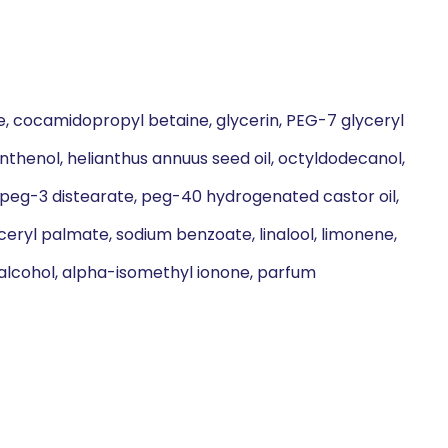
e, cocamidopropyl betaine, glycerin, PEG-7 glyceryl
anthenol, helianthus annuus seed oil, octyldodecanol,
d, peg-3 distearate, peg-40 hydrogenated castor oil,
ryl palmate, sodium benzoate, linalool, limonene,
l alcohol, alpha-isomethyl ionone, parfum