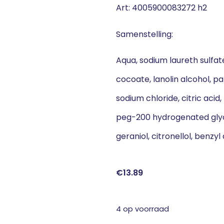
Art: 4005900083272 h2
Samenstelling:
Aqua, sodium laureth sulfat
cocoate, lanolin alcohol, p
sodium chloride, citric aci
peg-200 hydrogenated glyce
geraniol, citronellol, benzy
€
13.89
4 op voorraad