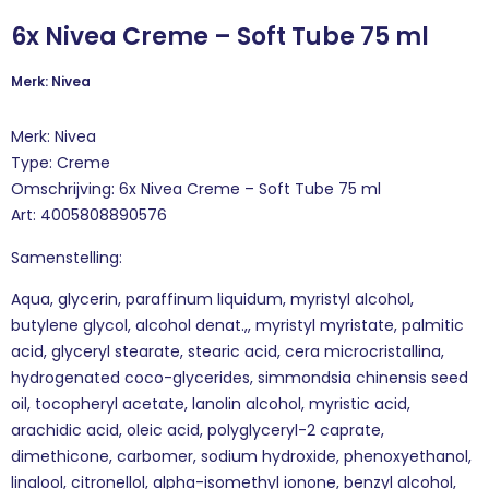
6x Nivea Creme – Soft Tube 75 ml
Merk: Nivea
Merk: Nivea
Type: Creme
Omschrijving: 6x Nivea Creme – Soft Tube 75 ml
Art: 4005808890576
Samenstelling:
Aqua, glycerin, paraffinum liquidum, myristyl alcohol,
butylene glycol, alcohol denat.,, myristyl myristate, palmitic
acid, glyceryl stearate, stearic acid, cera microcristallina,
hydrogenated coco-glycerides, simmondsia chinensis seed
oil, tocopheryl acetate, lanolin alcohol, myristic acid,
arachidic acid, oleic acid, polyglyceryl-2 caprate,
dimethicone, carbomer, sodium hydroxide, phenoxyethanol,
linalool, citronellol, alpha-isomethyl ionone, benzyl alcohol,