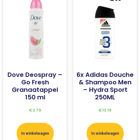
Dove Deospray –
6x Adidas Douche
Go Fresh
& Shampoo Men
Granaatappel
– Hydra Sport
150 ml
250ML
€
2.79
€
13.19
In winkelwagen
In winkelwagen