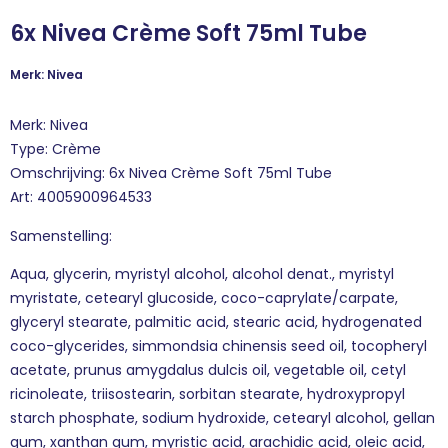
6x Nivea Crème Soft 75ml Tube
Merk: Nivea
Merk: Nivea
Type: Crème
Omschrijving: 6x Nivea Crème Soft 75ml Tube
Art: 4005900964533
Samenstelling:
Aqua, glycerin, myristyl alcohol, alcohol denat., myristyl
myristate, cetearyl glucoside, coco-caprylate/carpate,
glyceryl stearate, palmitic acid, stearic acid, hydrogenated
coco-glycerides, simmondsia chinensis seed oil, tocopheryl
acetate, prunus amygdalus dulcis oil, vegetable oil, cetyl
ricinoleate, triisostearin, sorbitan stearate, hydroxypropyl
starch phosphate, sodium hydroxide, cetearyl alcohol, gellan
gum, xanthan gum, myristic acid, arachidic acid, oleic acid,