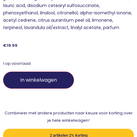
lauric acid, disodium cetearyl sulfosuccinate,
phenoxyethanol, linalool, citronellol, alpha-isomethyl ionone,
acetyl cedrene, citrus aurantium peel oil, limonene,
terpineol, lavandula oil/extract, linalyl acetate, parfum
€
19.99
1 op voorraad
In winkelwagen
Combineer met andere producten naar keuze voor korting over
je hele winkelwagen!
2 artikelen 2% korting