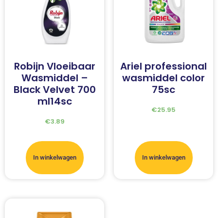
Robijn Vloeibaar
Ariel professional
Wasmiddel –
wasmiddel color
Black Velvet 700
75sc
ml14sc
€
25.95
€
3.89
In winkelwagen
In winkelwagen