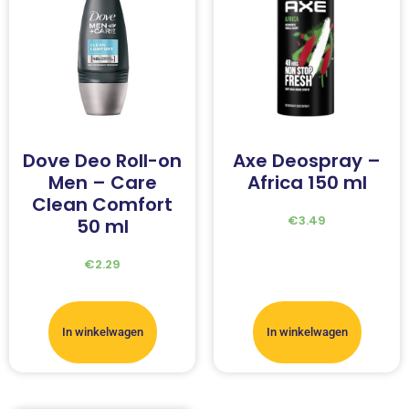
Dove Deo Roll-on
Axe Deospray –
Men – Care
Africa 150 ml
Clean Comfort
€
3.49
50 ml
€
2.29
In winkelwagen
In winkelwagen