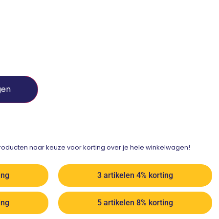
gen
ducten naar keuze voor korting over je hele winkelwagen!
ing
3 artikelen 4% korting
ing
5 artikelen 8% korting