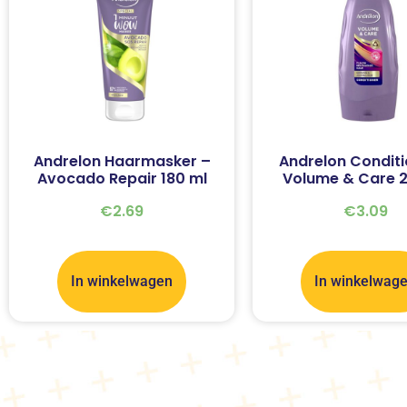
Andrelon Haarmasker –
Andrelon Conditi
Avocado Repair 180 ml
Volume & Care 2
€
2.69
€
3.09
In winkelwagen
In winkelwag