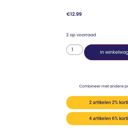
€
12.99
2 op voorraad
In winkelwa
Combineer met andere pro
2 artikelen 2% kort
4 artikelen 6% kort