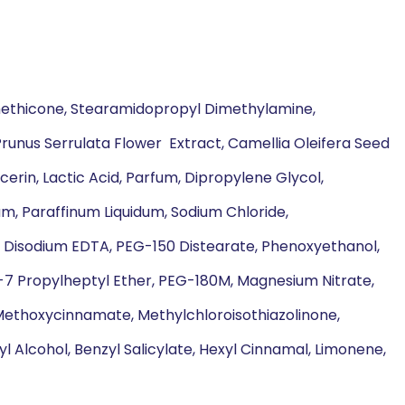
imethicone, Stearamidopropyl Dimethylamine,
runus Serrulata Flower Extract, Camellia Oleifera Seed
lycerin, Lactic Acid, Parfum, Dipropylene Glycol,
, Paraffinum Liquidum, Sodium Chloride,
 Disodium EDTA, PEG-150 Distearate, Phenoxyethanol,
7 Propylheptyl Ether, PEG-180M, Magnesium Nitrate,
 Methoxycinnamate, Methylchloroisothiazolinone,
yl Alcohol, Benzyl Salicylate, Hexyl Cinnamal, Limonene,