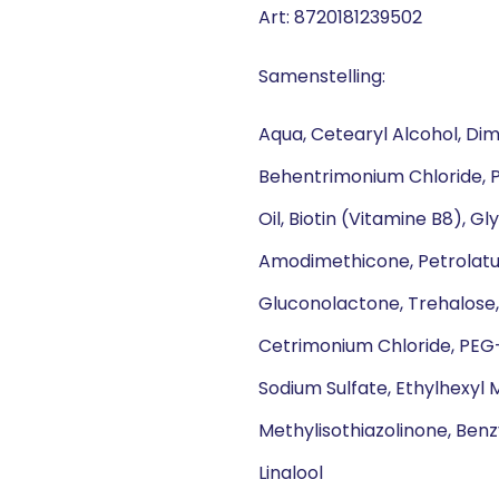
Art: 8720181239502
Samenstelling:
Aqua, Cetearyl Alcohol, D
Behentrimonium Chloride, P
Oil, Biotin (Vitamine B8), G
Amodimethicone, Petrolatum
Gluconolactone, Trehalose,
Cetrimonium Chloride, PEG-
Sodium Sulfate, Ethylhexyl
Methylisothiazolinone, Benz
Linalool