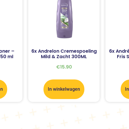
oner –
6x Andrelon Cremespoeling
6x André
50 ml
Mild & Zacht 300ML
Fris
€
15.90
en
In winkelwagen
I