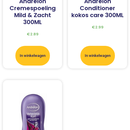
Andrelon
Andrelon
Cremespoeling
Conditioner
Mild & Zacht
kokos care 300ML
300ML
€
2.99
€
2.89
In winkelwagen
In winkelwagen