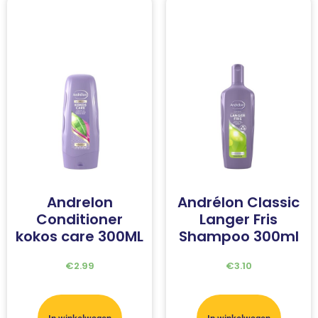
Andrelon
Andrélon Classic
Conditioner
Langer Fris
kokos care 300ML
Shampoo 300ml
€
2.99
€
3.10