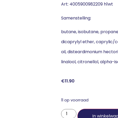
Art: 4005900982209 h1wt
Samenstelling:
butane, isobutane, propane
dicaprylyl ether, caprylic/
oil, disteardimonium hector
linalool, citronellol, alpha
€
11.90
11 op voorraad
In winkelwa