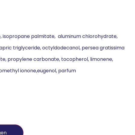
, isopropane palmitate, aluminum chlorohydrate,
capric triglyceride, octyldodecanol, persea gratissima
ite, propylene carbonate, tocopherol, limonene,
-isomethyl ionone,eugenol, parfum
gen