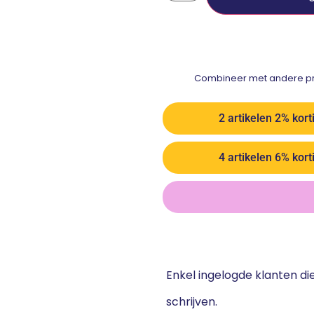
Combineer met andere pro
2 artikelen 2% kort
4 artikelen 6% kort
Enkel ingelogde klanten d
schrijven.