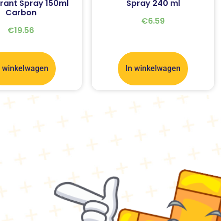
rant Spray 150ml
Spray 240 ml
Carbon
€
6.59
€
19.56
n winkelwagen
In winkelwagen