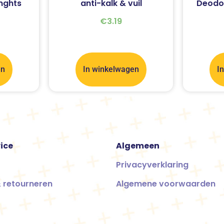
nghts
anti-kalk & vuil
Deodo
€
3.19
en
In winkelwagen
I
ice
Algemeen
Privacyverklaring
 retourneren
Algemene voorwaarden