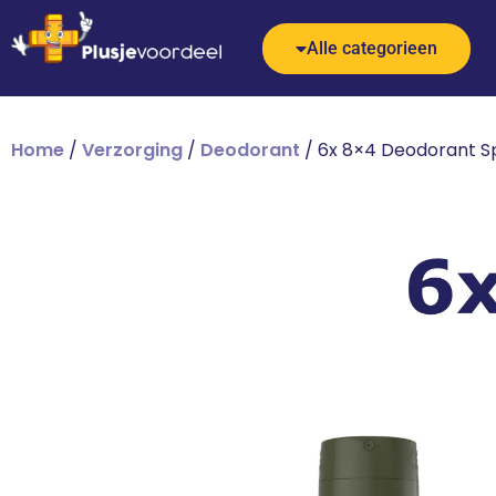
Alle categorieen
Home
/
Verzorging
/
Deodorant
/ 6x 8×4 Deodorant Sp