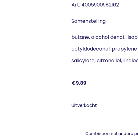
Art: 4005900982162
Samenstelling:
butane, alcohol denat., isob
octyldodecanol, propylene g
salicylate, citronellol, linal
€
9.89
Uitverkocht
Combineer met andere pro