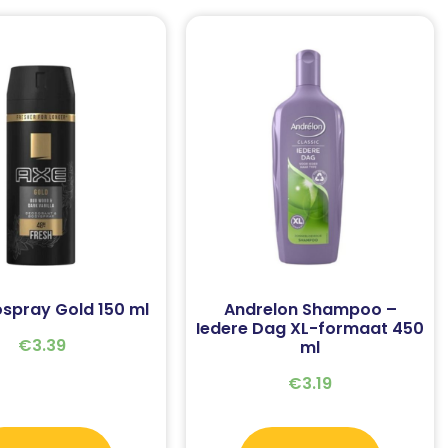
spray Gold 150 ml
Andrelon Shampoo –
Iedere Dag XL-formaat 450
€
3.39
ml
€
3.19