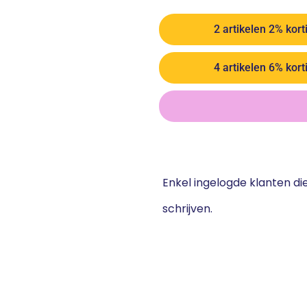
2 artikelen 2% kort
4 artikelen 6% kort
Enkel ingelogde klanten d
schrijven.