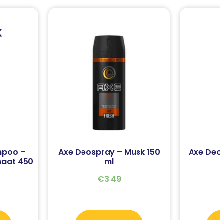
mpoo –
Axe Deospray – Musk 150
Axe Deo
maat 450
ml
€
3.49