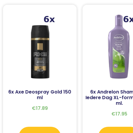
6x Axe Deospray Gold 150
6x Andrelon Sha
ml
Iedere Dag XL-for
ml.
€
17.89
€
17.95