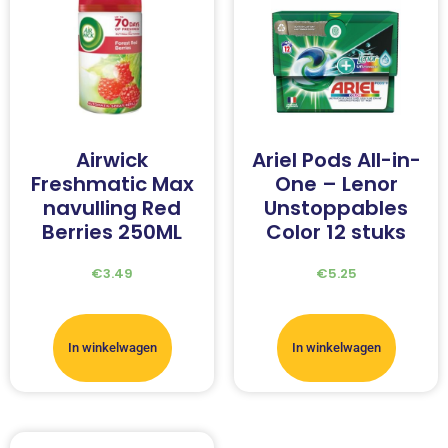
Airwick
Ariel Pods All-in-
Freshmatic Max
One – Lenor
navulling Red
Unstoppables
Berries 250ML
Color 12 stuks
€
3.49
€
5.25
In winkelwagen
In winkelwagen