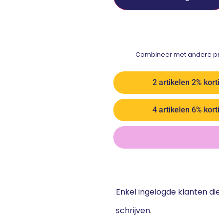
Combineer met andere pro
2 artikelen 2% kort
4 artikelen 6% kort
Enkel ingelogde klanten d
schrijven.