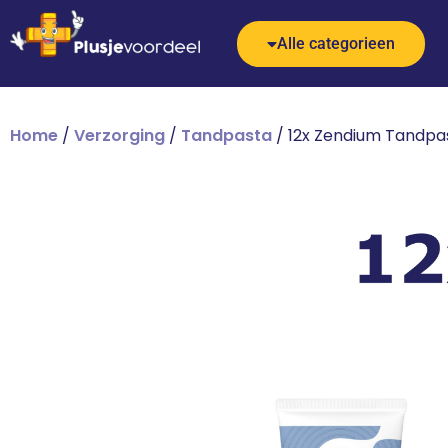
Alle categorieen
Home
/
Verzorging
/
Tandpasta
/ 12x Zendium Tandpas