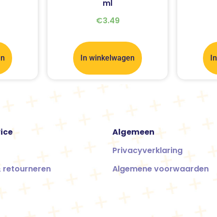
ml
€
3.49
en
In winkelwagen
I
ice
Algemeen
Privacyverklaring
 retourneren
Algemene voorwaarden