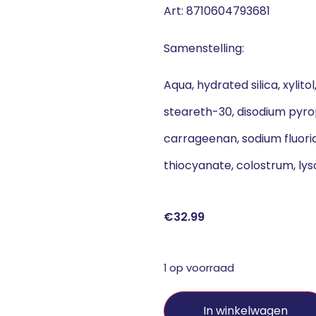
Art: 8710604793681
Samenstelling:
Aqua, hydrated silica, xylit
steareth-30, disodium pyr
carrageenan, sodium fluori
thiocyanate, colostrum, lyso
€
32.99
1 op voorraad
In winkelwagen