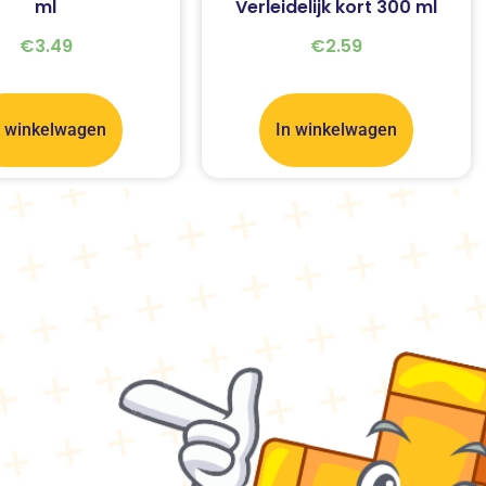
ml
Verleidelijk kort 300 ml
€
3.49
€
2.59
n winkelwagen
In winkelwagen