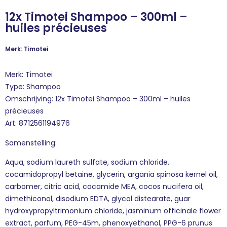
12x Timotei Shampoo – 300ml –
huiles précieuses
Merk: Timotei
Merk: Timotei
Type: Shampoo
Omschrijving: 12x Timotei Shampoo – 300ml – huiles
précieuses
Art: 8712561194976
Samenstelling:
Aqua, sodium laureth sulfate, sodium chloride,
cocamidopropyl betaine, glycerin, argania spinosa kernel oil,
carbomer, citric acid, cocamide MEA, cocos nucifera oil,
dimethiconol, disodium EDTA, glycol distearate, guar
hydroxypropyltrimonium chloride, jasminum officinale flower
extract, parfum, PEG-45m, phenoxyethanol, PPG-6 prunus