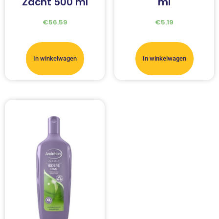
Zacht 500 ml
ml
€
56.59
€
5.19
In winkelwagen
In winkelwagen