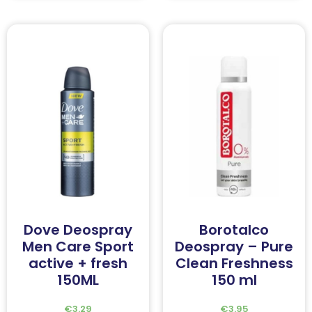
Dove Deospray
Borotalco
Men Care Sport
Deospray – Pure
active + fresh
Clean Freshness
150ML
150 ml
€
3.29
€
3.95