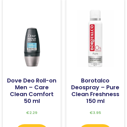
Dove Deo Roll-on
Borotalco
Men – Care
Deospray – Pure
Clean Comfort
Clean Freshness
50 ml
150 ml
€
2.29
€
3.95