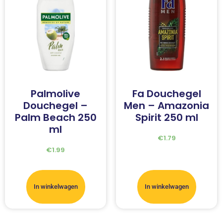
Palmolive
Fa Douchegel
Douchegel –
Men – Amazonia
Palm Beach 250
Spirit 250 ml
ml
€
1.79
€
1.99
In winkelwagen
In winkelwagen