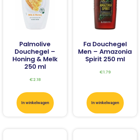
Palmolive
Fa Douchegel
Douchegel –
Men – Amazonia
Honing & Melk
Spirit 250 ml
250 ml
€
1.79
€
2.18
In winkelwagen
In winkelwagen