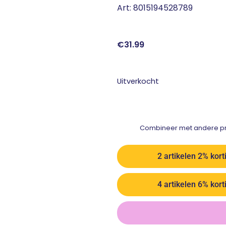
Art: 8015194528789
€
31.99
Uitverkocht
Combineer met andere pro
2 artikelen 2% kort
4 artikelen 6% kort