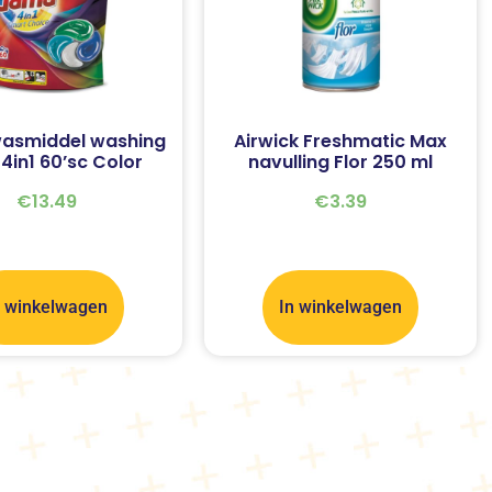
asmiddel washing
Airwick Freshmatic Max
4in1 60’sc Color
navulling Flor 250 ml
€
13.49
€
3.39
n winkelwagen
In winkelwagen