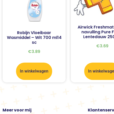
Airwick Freshmat
navulling Pure 
Robijn Vloeibaar
Lentedauw 25
Wasmiddel – Wit 700 ml14
sc
€
3.69
€
3.89
In winkelwagen
In winkelwag
Meer voor mij
Klantenserv