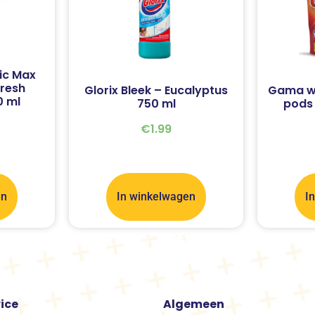
ic Max
Fresh
Glorix Bleek – Eucalyptus
Gama w
0 ml
750 ml
pods 
€
1.99
en
In winkelwagen
I
ice
Algemeen