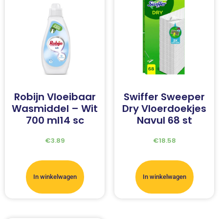
Robijn Vloeibaar
Swiffer Sweeper
Wasmiddel – Wit
Dry Vloerdoekjes
700 ml14 sc
Navul 68 st
€
3.89
€
18.58
In winkelwagen
In winkelwagen