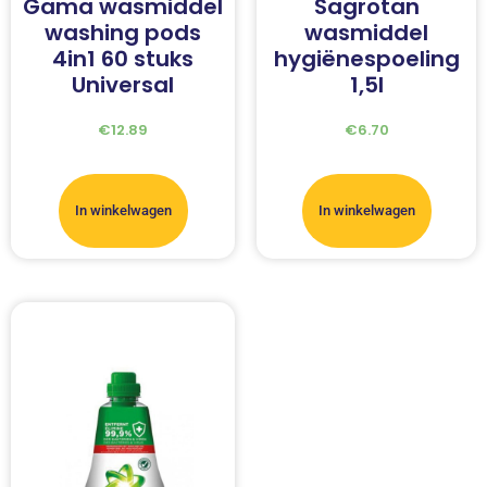
Gama wasmiddel
Sagrotan
washing pods
wasmiddel
4in1 60 stuks
hygiënespoeling
Universal
1,5l
€
12.89
€
6.70
In winkelwagen
In winkelwagen