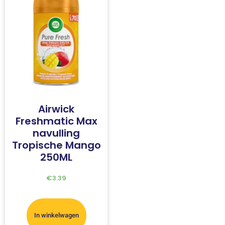
Airwick
Freshmatic Max
navulling
Tropische Mango
250ML
€
3.39
In winkelwagen