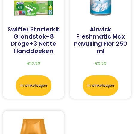
Swiffer Starterkit
Airwick
Grondstok+8
Freshmatic Max
Droge+3 Natte
navulling Flor 250
Handdoeken
ml
€
13.99
€
3.39
In winkelwagen
In winkelwagen