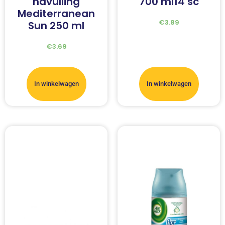
navulling
700 ml14 sc
Mediterranean
€
3.89
Sun 250 ml
€
3.69
In winkelwagen
In winkelwagen